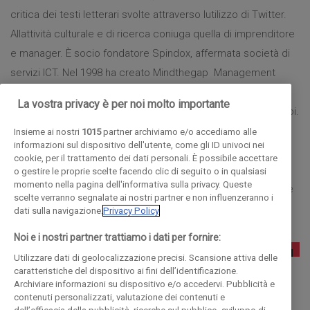
critica dei testi letterari svolte attraverso lutilizzo di Twitter.
Allattività culturale e di ricerca coniuga quella di imprenditore
e manager. È socio fondatore Spindox, affermata società di
servizi ICT. Nel 1998 ha creato Mindthegap  Management
Technologies, la sua prima startup. Ha un passato di
La vostra privacy è per noi molto importante
giornalista prima e di consulente di direzione e formatore poi.
È autore di diversi libri e pubblicazioni: La notizia smarrita.
Insieme ai nostri
1015
partner archiviamo e/o accediamo alle
informazioni sul dispositivo dell'utente, come gli ID univoci nei
Modelli di giornalismo in trasformazione e cultura digitale
cookie, per il trattamento dei dati personali. È possibile accettare
(2010), Al nostro posto. Scritti politici di Piero Gobetti (2013,
o gestire le proprie scelte facendo clic di seguito o in qualsiasi
momento nella pagina dell'informativa sulla privacy. Queste
con A. Riscassi), Lavventura e limpresa (2013, con A. Bellini e
scelte verranno segnalate ai nostri partner e non influenzeranno i
R. Donadon). Scrive sul blog www.paolocosta.net.
dati sulla navigazione.
Privacy Policy
Noi e i nostri partner trattiamo i dati per fornire:
Utilizzare dati di geolocalizzazione precisi. Scansione attiva delle
caratteristiche del dispositivo ai fini dell’identificazione.
Archiviare informazioni su dispositivo e/o accedervi. Pubblicità e
contenuti personalizzati, valutazione dei contenuti e