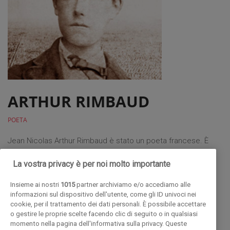
ARTHUR RIMBAUD
POETA
Jean Nicolas Arthur Rimbaud è stato un poeta francese. È
considerato il poeta dell'adolescenza sia perché nelle sue
La vostra privacy è per noi molto importante
opere emergono con forza tutti i tratti adolescenziali sia
perché la sua produzione poetica si è esaurita dai 16 ai 19
Insieme ai nostri
1015
partner archiviamo e/o accediamo alle
informazioni sul dispositivo dell'utente, come gli ID univoci nei
anni. Nascita: 20 ottobre 1854, Charleville-Mézières, Francia.
cookie, per il trattamento dei dati personali. È possibile accettare
Decesso: 10 novembre 1891, Marsiglia, Francia. Nome
o gestire le proprie scelte facendo clic di seguito o in qualsiasi
momento nella pagina dell'informativa sulla privacy. Queste
completo: Jean Nicolas Arthur Rimbaud. Sepoltura: