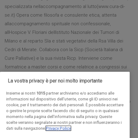
specializzata nellaccompagnamento al lutto(www.cura-di-
se.it) Opera come filosofa e consulente etica, attenta
allaccompagnamento spirituale non confessionale,
allHospice V. Floriani dellIstituto Nazionale dei Tumori di
Milano e al reparto Sla e stati vegetativi della Rsa Villa dei
Cedri di Merate. Collabora con la Sicp (Società Italiana di
Cure Palliative) e la sua rivista Ricp. Interviene come
formatrice a master corsi e come relatrice a congressi sui
temi del fine vita e della riflessione sulla vita, la morte e il
La vostra privacy è per noi molto importante
morire, il lutto. Docente della scuola superiore di pratiche
filosofiche Philo (www. Scuolaphilo.it). Per la cattedra di
Insieme ai nostri
1015
partner archiviamo e/o accediamo alle
informazioni sul dispositivo dell'utente, come gli ID univoci nei
Pratiche filosofiche di Màdera allUniversità Bicocca di Milano
cookie, per il trattamento dei dati personali. È possibile accettare
è cultrice della materia. Ha scritto Non ci lasceremo mai?
o gestire le proprie scelte facendo clic di seguito o in qualsiasi
momento nella pagina dell'informativa sulla privacy. Queste
Lesercizio filosofico della morte tra filosofia e autobiografia
scelte verranno segnalate ai nostri partner e non influenzeranno i
(Unicopli 2005) e Sono vivo ed è solo linizio, Mursia (2013).
dati sulla navigazione.
Privacy Policy