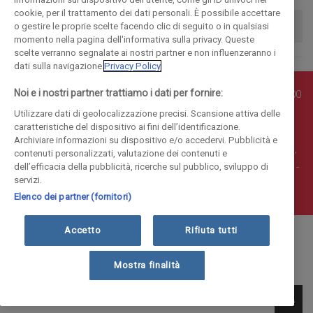
cookie, per il trattamento dei dati personali. È possibile accettare
o gestire le proprie scelte facendo clic di seguito o in qualsiasi
momento nella pagina dell'informativa sulla privacy. Queste
scelte verranno segnalate ai nostri partner e non influenzeranno i
dati sulla navigazione.
Privacy Policy
Noi e i nostri partner trattiamo i dati per fornire:
© COPYRIGHT - Enova S.r.l. con sede in Via Fiume n. 8 - 23900
Lecco CF e P. Iva 04126670134 - Capitale Sociale euro
Utilizzare dati di geolocalizzazione precisi. Scansione attiva delle
caratteristiche del dispositivo ai fini dell’identificazione.
1.728.000 i.v.
Archiviare informazioni su dispositivo e/o accedervi. Pubblicità e
Iscritta al Registro Imprese di Como-Lecco REA LC- 421701,
contenuti personalizzati, valutazione dei contenuti e
Registrata al Tribunale di Lecco al n. 1/2024 del 12/02/2024 -
dell’efficacia della pubblicità, ricerche sul pubblico, sviluppo di
servizi.
E' vietata la riproduzione anche parziale
Elenco dei partner (fornitori)
Accetto
Rifiuta tutti
Mostra finalità